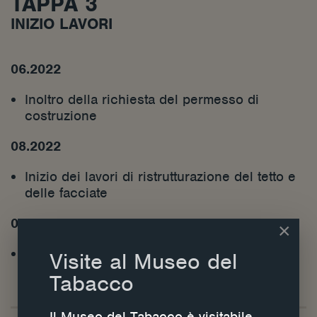
TAPPA 3
INIZIO LAVORI
06.2022
Inoltro della richiesta del permesso di
costruzione
08.2022
Inizio dei lavori di ristrutturazione del tetto e
delle facciate
09.2022
×
Preparazione dei programmi di sviluppo e di
Visite al Museo del
gestione del museo
Tabacco
Il Museo del Tabacco è visitabile